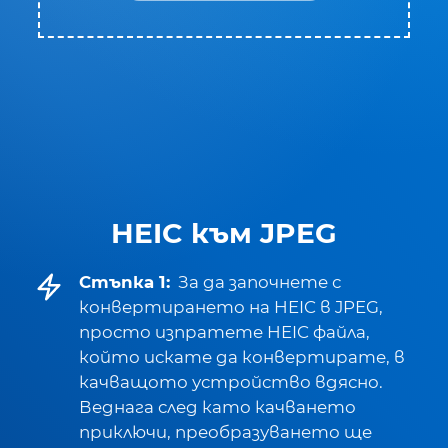
HEIC към JPEG
Стъпка 1:
За да започнете с
конвертирането на HEIC в JPEG,
просто изпратете HEIC файла,
който искате да конвертирате, в
качващото устройство вдясно.
Веднага след като качването
приключи, преобразуването ще