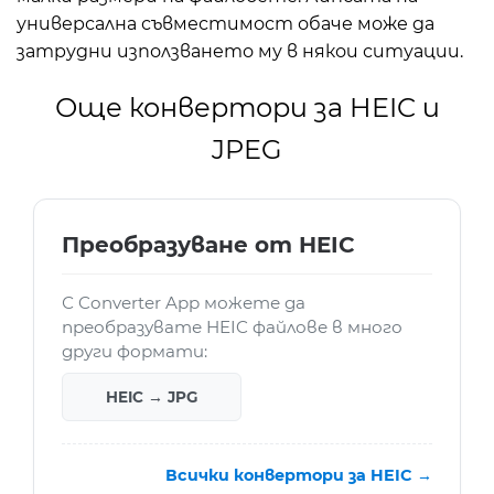
универсална съвместимост обаче може да
затрудни използването му в някои ситуации.
Още конвертори за HEIC и
JPEG
Преобразуване от HEIC
С Converter App можете да
преобразувате HEIC файлове в много
други формати:
HEIC → JPG
Всички конвертори за HEIC →