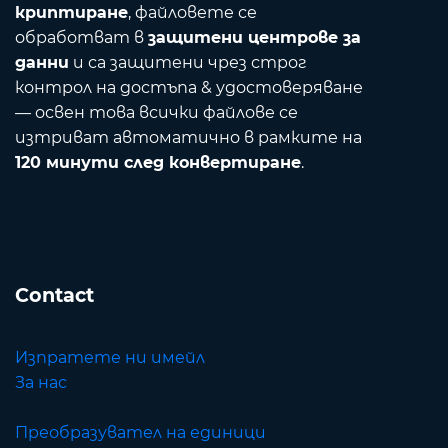
криптиране
, файловете се
обработват в
защитени центрове за
данни
и са защитени чрез строг
контрол на достъпа & удостоверяване
— освен това всички файлове се
изтриват автоматично в рамките на
120 минути след конвертиране
.
Contact
Изпратете ни имейл
За нас
Преобразувател на единици