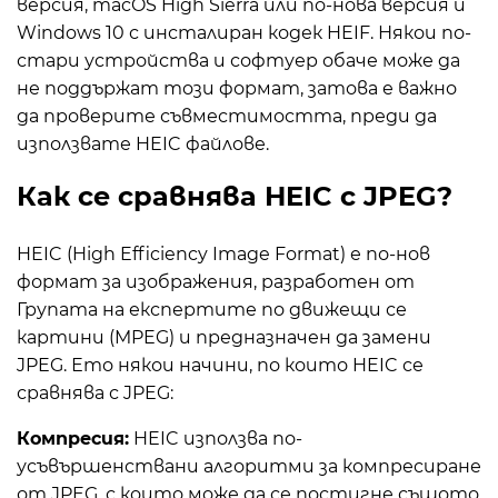
версия, macOS High Sierra или по-нова версия и
Windows 10 с инсталиран кодек HEIF. Някои по-
стари устройства и софтуер обаче може да
не поддържат този формат, затова е важно
да проверите съвместимостта, преди да
използвате HEIC файлове.
Как се сравнява HEIC с JPEG?
HEIC (High Efficiency Image Format) е по-нов
формат за изображения, разработен от
Групата на експертите по движещи се
картини (MPEG) и предназначен да замени
JPEG. Ето някои начини, по които HEIC се
сравнява с JPEG:
Компресия:
HEIC използва по-
усъвършенствани алгоритми за компресиране
от JPEG, с които може да се постигне същото