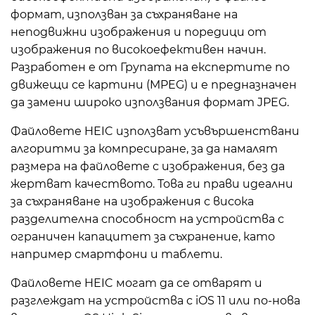
формат, използван за съхраняване на
неподвижни изображения и поредици от
изображения по високоефективен начин.
Разработен е от Групата на експертите по
движещи се картини (MPEG) и е предназначен
да замени широко използвания формат JPEG.
Файловете HEIC използват усъвършенствани
алгоритми за компресиране, за да намалят
размера на файловете с изображения, без да
жертват качеството. Това ги прави идеални
за съхраняване на изображения с висока
разделителна способност на устройства с
ограничен капацитет за съхранение, като
например смартфони и таблети.
Файловете HEIC могат да се отварят и
разглеждат на устройства с iOS 11 или по-нова