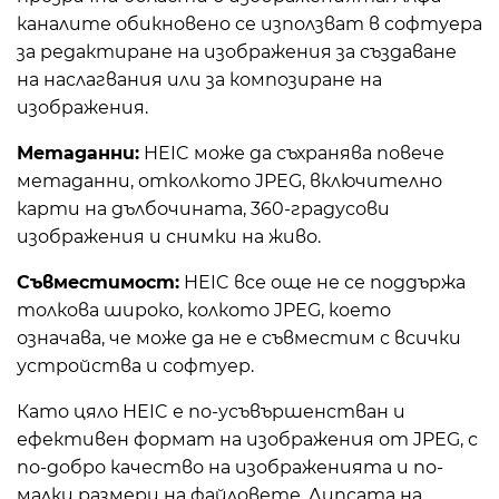
каналите обикновено се използват в софтуера
за редактиране на изображения за създаване
на наслагвания или за композиране на
изображения.
Метаданни:
HEIC може да съхранява повече
метаданни, отколкото JPEG, включително
карти на дълбочината, 360-градусови
изображения и снимки на живо.
Съвместимост:
HEIC все още не се поддържа
толкова широко, колкото JPEG, което
означава, че може да не е съвместим с всички
устройства и софтуер.
Като цяло HEIC е по-усъвършенстван и
ефективен формат на изображения от JPEG, с
по-добро качество на изображенията и по-
малки размери на файловете. Липсата на