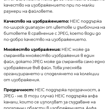
качество на изображението при по-малки
размери на файловете.
Качество на изображението:
HEIC поддържа
по-широк диапазон от цветове и дълбочина на
битовете в сравнение с JPEG, което води до
по-добро качество на изображението.
Множество изображения:
HEIC може да
съхранява множество изображения в един
файл, докато JPEG може да съхранява само едно
изображение във файл. Това улеснява
организирането и споделянето на колекции
от изображения.
Прозрачност:
HEIC поддържа прозрачност, а
JPEG - не. В този случай HEIC поддържа алфа
канали, които се използват за създаване на
прозрачни области в изображенията. Алфа