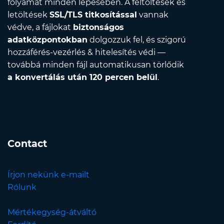
folyamat minden lépésében. A feltöltések és
letöltések
SSL/TLS titkosítással
vannak
védve, a fájlokat
biztonságos
adatközpontokban
dolgozzuk fel, és szigorú
hozzáférés-vezérlés & hitelesítés védi —
továbbá minden fájl automatikusan törlődik
a konvertálás után 120 percen belül
.
Contact
Írjon nekünk e-mailt
Rólunk
Mértékegység-átváltó