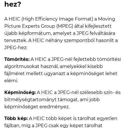
hez?
A HEIC (High Efficiency Image Format) a Moving
Picture Experts Group (MPEG) által kifejlesztett
újabb képformátum, amelyet a JPEG felváltására
terveztek. A HEIC néhány szempontból hasonlít a
JPEG-hez:
Tömörítés:
A HEIC a JPEG-nél fejlettebb tömörítési
algoritmusokat használ, amelyekkel kisebb
fájlméret mellett ugyanazt a képminőséget lehet
elérni.
Képminőség:
A HEIC a JPEG-nél szélesebb szín- és
bitmélységtartományt támogat, ami jobb
képminőséget eredményez.
Több kép:
A HEIC több képet is tárolhat egyetlen
fájlban, míg a JPEG csak egy képet tárolhat