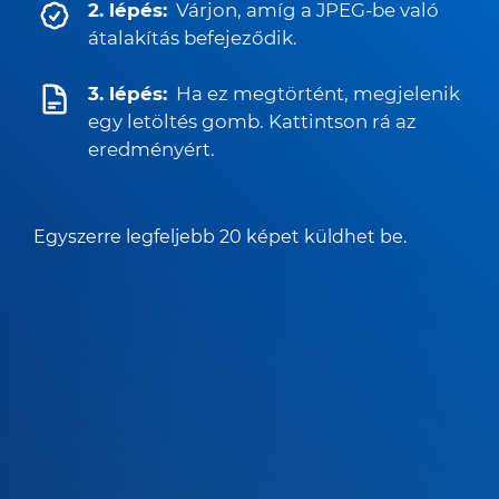
2. lépés:
Várjon, amíg a JPEG-be való
átalakítás befejeződik.
3. lépés:
Ha ez megtörtént, megjelenik
egy letöltés gomb. Kattintson rá az
eredményért.
Egyszerre legfeljebb 20 képet küldhet be.