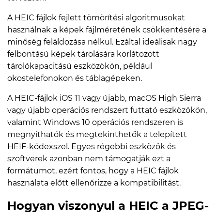
A HEIC fájlok fejlett tömörítési algoritmusokat
használnak a képek fájlméretének csökkentésére a
minőség feláldozása nélkül. Ezáltal ideálisak nagy
felbontású képek tárolására korlátozott
tárolókapacitású eszközökön, például
okostelefonokon és táblagépeken.
A HEIC-fájlok iOS 11 vagy újabb, macOS High Sierra
vagy újabb operációs rendszert futtató eszközökön,
valamint Windows 10 operációs rendszeren is
megnyithatók és megtekinthetők a telepített
HEIF-kódexszel. Egyes régebbi eszközök és
szoftverek azonban nem támogatják ezt a
formátumot, ezért fontos, hogy a HEIC fájlok
használata előtt ellenőrizze a kompatibilitást.
Hogyan viszonyul a HEIC a JPEG-