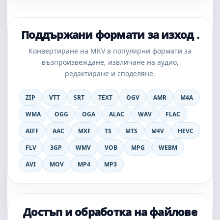
Поддържани формати за изход .
Конвертиране на MKV в популярни формати за
възпроизвеждане, извличане на аудио,
редактиране и споделяне.
ZIP
VTT
SRT
TEXT
OGV
AMR
M4A
WMA
OGG
OGA
ALAC
WAV
FLAC
AIFF
AAC
MXF
TS
MTS
M4V
HEVC
FLV
3GP
WMV
VOB
MPG
WEBM
AVI
MOV
MP4
MP3
Достъп и обработка на файлове