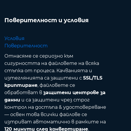
Поверителност и условия
Условия
Поверителност
Отнасяме се сериозно към
сигурността на файловете на всяка
стъпка от процеса. Качванията и
изтеглянията са защитени с
SSL/TLS
криптиране
, файловете се
обработват в
защитени центрове за
данни
и са защитени чрез строг
контрол на достъпа & удостоверяване
— освен това всички файлове се
изтриват автоматично в рамките на
120 минути след конвертиране
.