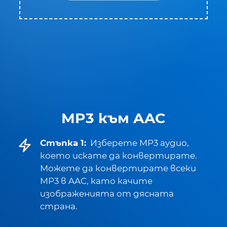
MP3 към AAC
Стъпка 1:
Изберете MP3 аудио,
което искате да конвертирате.
Можете да конвертирате всеки
MP3 в AAC, като качите
изображенията от дясната
страна.