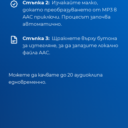
Стъпка 2:
Изчакайте малко,
докато преобразуването от MP3 в
AAC приключи. Процесът започва
автоматично.
Стъпка 3:
Щракнете върху бутона
за изтегляне, за да запазите локално
файла AAC.
Можете да качвате до 20 аудиоклипа
едновременно.