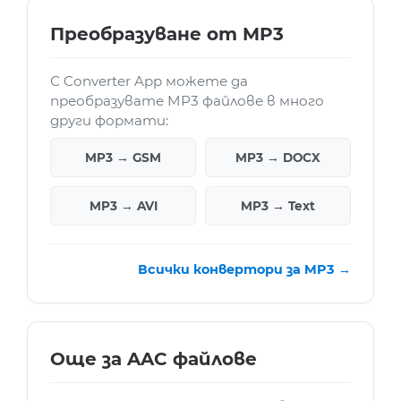
Преобразуване от MP3
С Converter App можете да
преобразувате MP3 файлове в много
други формати:
MP3 → GSM
MP3 → DOCX
MP3 → AVI
MP3 → Text
Всички конвертори за MP3 →
Още за AAC файлове