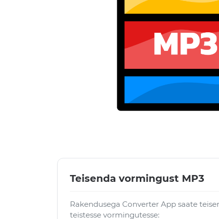
Teisenda vormingust MP3
Rakendusega Converter App saate teise
teistesse vormingutesse: