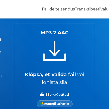
Failide teisendus
Transkribeeri
Valu
MP3 2 AAC
e
e
Klõpsa, et valida fail
või
n
lohista siia
SSL-krüptitud
Impordi Drive'ist