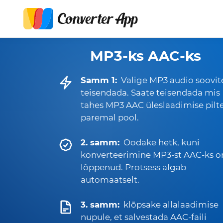
MP3-ks AAC-ks
Samm 1:
Valige MP3 audio soovit
teisendada. Saate teisendada mis
tahes MP3 AAC üleslaadimise pilt
paremal pool.
2. samm:
Oodake hetk, kuni
konverteerimine MP3-st AAC-ks o
lõppenud. Protsess algab
automaatselt.
3. samm:
klõpsake allalaadimise
nupule, et salvestada AAC-faili