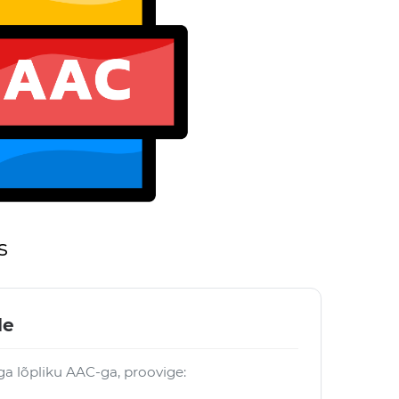
s
le
ga lõpliku AAC-ga, proovige: