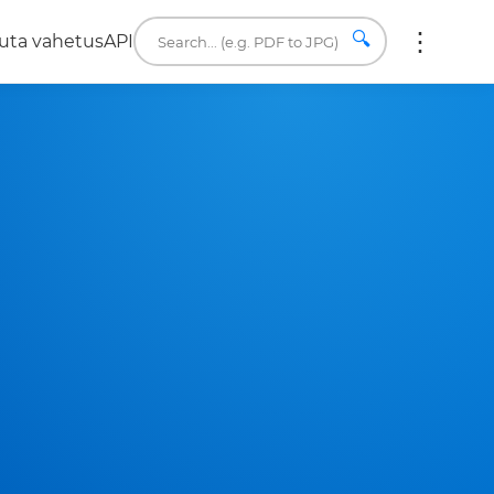
🔍
uta vahetus
API