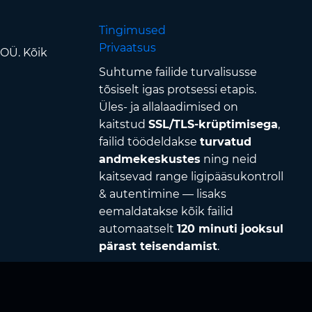
Tingimused
Privaatsus
 OÜ. Kõik
Suhtume failide turvalisusse
tõsiselt igas protsessi etapis.
Üles- ja allalaadimised on
kaitstud
SSL/TLS-krüptimisega
,
failid töödeldakse
turvatud
andmekeskustes
ning neid
kaitsevad range ligipääsukontroll
& autentimine — lisaks
eemaldatakse kõik failid
automaatselt
120 minuti jooksul
pärast teisendamist
.