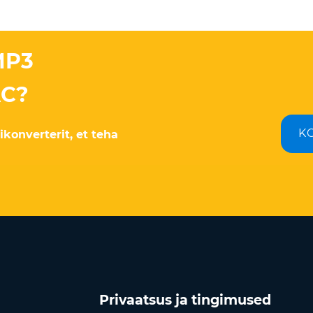
MP3
AC?
K
ikonverterit, et teha
Privaatsus ja tingimused