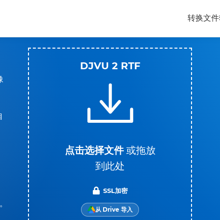
转换文件
DJVU 2 RTF
像
自
点击选择文件
或拖放
，
到此处
SSL加密
件。
从 Drive 导入