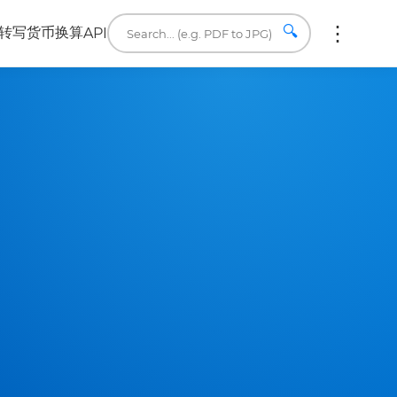
🔍
转写
货币换算
API