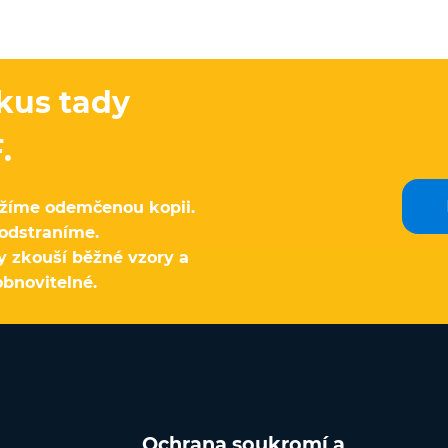
kus tady
.
ložíme odemčenou kopii.
 odstraníme.
 zkouší běžné vzory a
obnovitelné.
Ochrana soukromí a