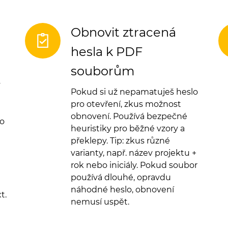
Obnovit ztracená
hesla k PDF
souborům
ý
Pokud si už nepamatuješ heslo
pro otevření, zkus možnost
obnovení. Používá bezpečné
bo
heuristiky pro běžné vzory a
překlepy. Tip: zkus různé
varianty, např. název projektu +
rok nebo iniciály. Pokud soubor
používá dlouhé, opravdu
náhodné heslo, obnovení
t.
nemusí uspět.