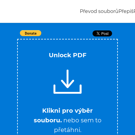
Převod souborů
Přepiš
Unlock PDF
Klikni pro výběr
souboru.
nebo sem to
přetáhni.