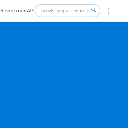
🔍
Převod měn
API