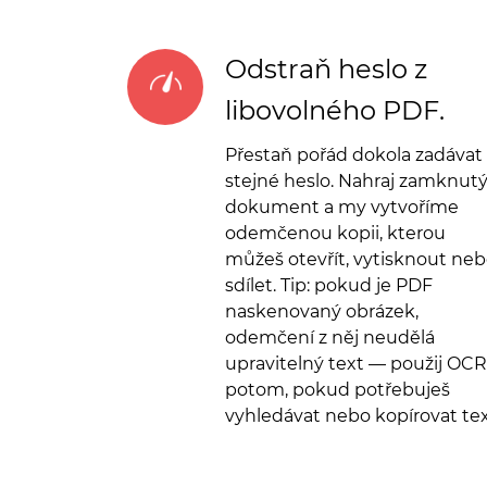
Odstraň heslo z
libovolného PDF.
Přestaň pořád dokola zadávat
stejné heslo. Nahraj zamknut
dokument a my vytvoříme
odemčenou kopii, kterou
můžeš otevřít, vytisknout ne
sdílet. Tip: pokud je PDF
naskenovaný obrázek,
odemčení z něj neudělá
upravitelný text — použij OCR
potom, pokud potřebuješ
vyhledávat nebo kopírovat tex