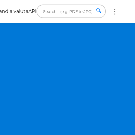
🔍
ndla valuta
API