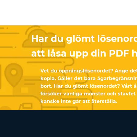
Har du glömt lösenor
att låsa upp din PDF h
Vet du öppningslösenordet? Ange det
kopia. Gäller det bara ägarbegränsni
bort. Har du glömt lösenordet? Vårt å
försöker vanliga mönster och stavfel.
kanske inte går att återställa.