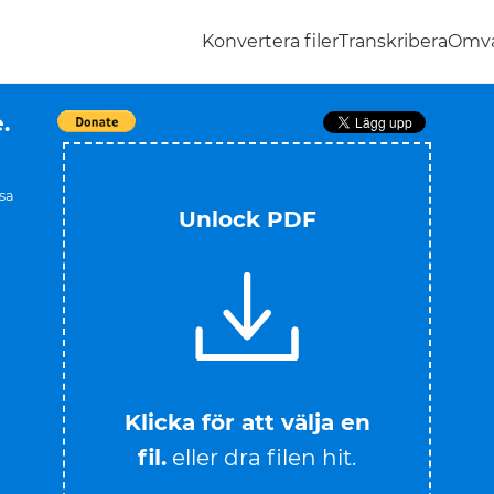
Konvertera filer
Transkribera
Omva
.
åsa
Unlock PDF
Klicka för att välja en
fil.
eller dra filen hit.