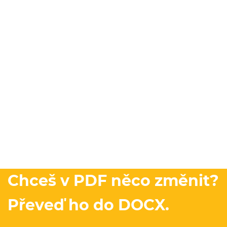
Chceš v PDF něco změnit?
Převeď ho do DOCX.