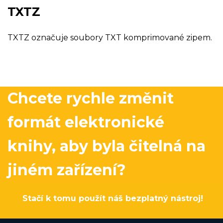
TXTZ
TXTZ označuje soubory TXT komprimované zipem.
Chcete rychle změnit
formát elektronické
knihy, aby byla čitelná na
jiném zařízení?
Stačí k tomu použít náš bezplatný nástroj!