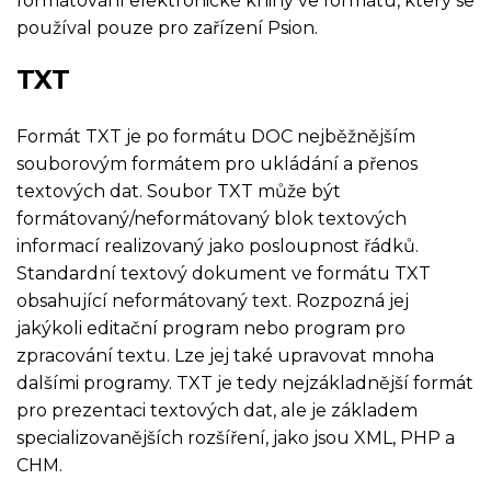
formátování elektronické knihy ve formátu, který se
používal pouze pro zařízení Psion.
TXT
Formát TXT je po formátu DOC nejběžnějším
souborovým formátem pro ukládání a přenos
textových dat. Soubor TXT může být
formátovaný/neformátovaný blok textových
informací realizovaný jako posloupnost řádků.
Standardní textový dokument ve formátu TXT
obsahující neformátovaný text. Rozpozná jej
jakýkoli editační program nebo program pro
zpracování textu. Lze jej také upravovat mnoha
dalšími programy. TXT je tedy nejzákladnější formát
pro prezentaci textových dat, ale je základem
specializovanějších rozšíření, jako jsou XML, PHP a
CHM.