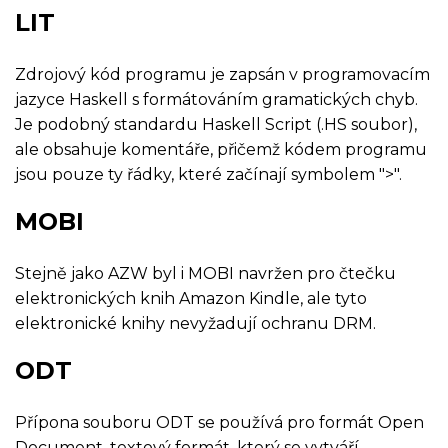
LIT
Zdrojový kód programu je zapsán v programovacím
jazyce Haskell s formátováním gramatických chyb.
Je podobný standardu Haskell Script (.HS soubor),
ale obsahuje komentáře, přičemž kódem programu
jsou pouze ty řádky, které začínají symbolem ">".
MOBI
Stejně jako AZW byl i MOBI navržen pro čtečku
elektronických knih Amazon Kindle, ale tyto
elektronické knihy nevyžadují ochranu DRM.
ODT
Přípona souboru ODT se používá pro formát Open
Document, textový formát, který se vytváří