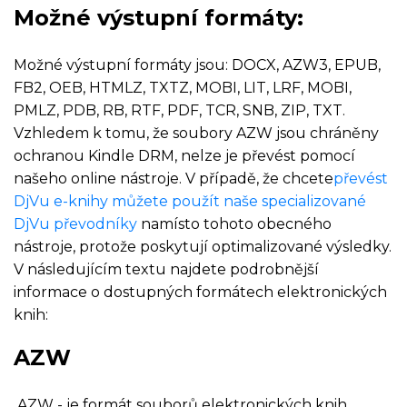
Možné výstupní formáty:
Možné výstupní formáty jsou: DOCX, AZW3, EPUB,
FB2, OEB, HTMLZ, TXTZ, MOBI, LIT, LRF, MOBI,
PMLZ, PDB, RB, RTF, PDF, TCR, SNB, ZIP, TXT.
Vzhledem k tomu, že soubory AZW jsou chráněny
ochranou Kindle DRM, nelze je převést pomocí
našeho online nástroje. V případě, že chcete
převést
DjVu e-knihy můžete použít naše specializované
DjVu převodníky
namísto tohoto obecného
nástroje, protože poskytují optimalizované výsledky.
V následujícím textu najdete podrobnější
informace o dostupných formátech elektronických
knih:
AZW
.AZW - je formát souborů elektronických knih