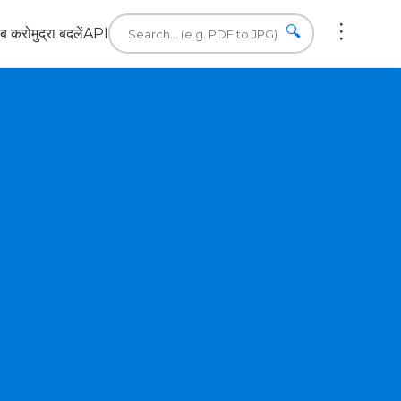
🔍
इब करो
मुद्रा बदलें
API