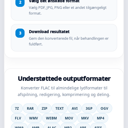
Vælg det ønskede format
Vælg PDF, JPG, PNG eller et andet tilgængeligt
format.
Download resultatet
Gem den konverterede fil, når behandlingen er
fuldført.
Understøttede outputformater
Konverter FLAC til almindelige lydformater til
afspilning, redigering, komprimering og deling.
7Z
RAR
ZIP
TEXT
AVI
3GP
OGV
FLV
WMV
WEBM
MOV
MKV
MP4
WMA
AMR
ALAC
MP2
APE
AIFF