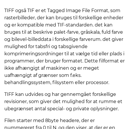
TIFF også TIF er et Tagged Image File Format, som
rasterbilleder, der kan bruges til forskellige enheder
og er kompatible med TIF-standarden. det kan
bruges til at beskrive palet-farve, gråskala, fuld farve
og bilevel-billeddata i forskellige farverum. det giver
mulighed for tabsfri og tabsgivende
komprimeringsordninger til at vælge tid eller plads i
programmer, der bruger formatet. Dette filformat er
ikke afhængigt af maskinen og er meget
uafhængigt af grænser som f.eks.
behandlingssystem, filsystem eller processor.
TIFF kan udvides og har gennemgået forskellige
revisioner, som giver det mulighed for at rumme et
ubegrænset antal special- og private oplysninger.
Filen starter med 8byte headere, der er
nummereret fra 0 til N, og den viser, at der er en