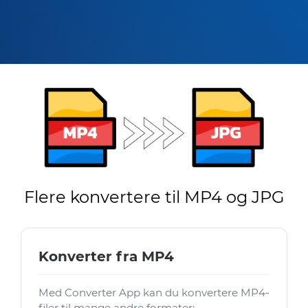
Flere konvertere til MP4 og JPG
Konverter fra MP4
Med Converter App kan du konvertere MP4-
filer til mange andre formater: