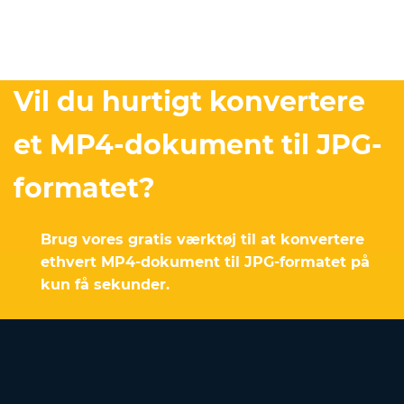
Vil du hurtigt konvertere
et MP4-dokument til JPG-
formatet?
Brug vores gratis værktøj til at konvertere
ethvert MP4-dokument til JPG-formatet på
kun få sekunder.