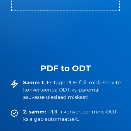
PDF to ODT
Samm 1:
Esitage PDF-fail, mida soovite
konverteerida ODT-ks, paremal
asuvasse üleslaadimiskasti.
2. samm:
PDF-i konverteerimine ODT-
ks algab automaatselt.