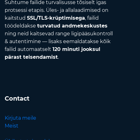
Suhtume failide turvalisusse tõsiselt igas
protsessi etapis. Üles- ja allalaadimised on
kaitstud
SSL/TLS-krüptimisega
, failid
töödeldakse
turvatud andmekeskustes
ning neid kaitsevad range ligipääsukontroll
& autentimine — lisaks eemaldatakse kõik
failid automaatselt
120 minuti jooksul
pärast teisendamist
.
Contact
Kirjuta meile
Meist