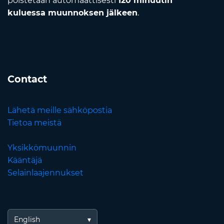
poistetaan automaattisesti
120 minuutin
kuluessa muunnoksen jälkeen
.
Contact
Lähetä meille sähköpostia
Tietoa meistä
Yksikkömuunnin
Kääntäjä
Selainlaajennukset
English