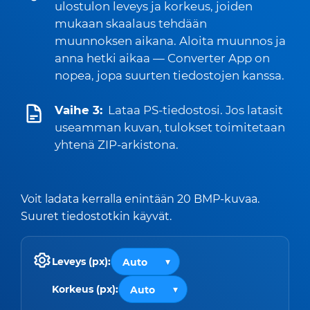
ulostulon leveys ja korkeus, joiden
mukaan skaalaus tehdään
muunnoksen aikana. Aloita muunnos ja
anna hetki aikaa — Converter App on
nopea, jopa suurten tiedostojen kanssa.
Vaihe 3:
Lataa PS-tiedostosi. Jos latasit
useamman kuvan, tulokset toimitetaan
yhtenä ZIP-arkistona.
Voit ladata kerralla enintään 20 BMP-kuvaa.
Suuret tiedostotkin käyvät.
Leveys (px):
Korkeus (px):