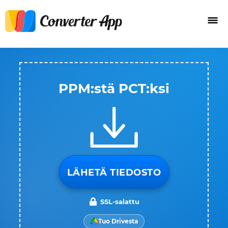
PPM:stä PCT:ksi
LÄHETÄ TIEDOSTO
SSL-salattu
Tuo Drivesta