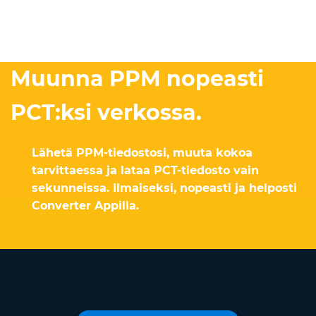
Muunna PPM nopeasti
PCT:ksi verkossa.
Lähetä PPM-tiedostosi, muuta kokoa
tarvittaessa ja lataa PCT-tiedosto vain
sekunneissa. Ilmaiseksi, nopeasti ja helposti
Converter Appilla.