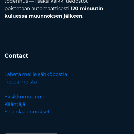
todennus — lisäksi kaikki tiedostot
poistetaan automaattisesti
120 minuutin
kuluessa muunnoksen jälkeen
.
Contact
Lähetä meille sähköpostia
Tietoa meistä
Yksikkömuunnin
Kääntäjä
Selainlaajennukset