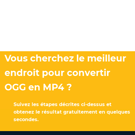
Vous cherchez le meilleur
endroit pour convertir
OGG en MP4 ?
Suivez les étapes décrites ci-dessus et
obtenez le résultat gratuitement en quelques
secondes.