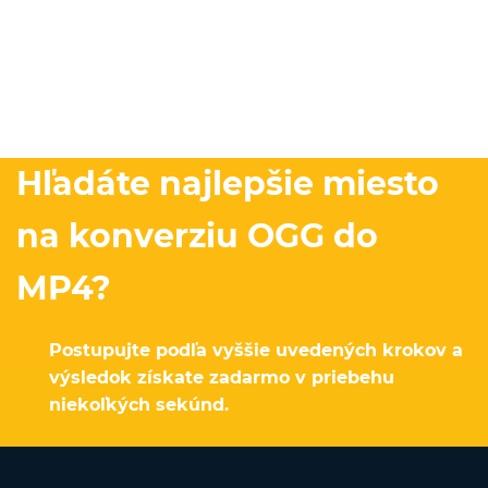
Hľadáte najlepšie miesto
na konverziu OGG do
MP4?
Postupujte podľa vyššie uvedených krokov a
výsledok získate zadarmo v priebehu
niekoľkých sekúnd.