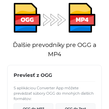
Ďalšie prevodníky pre OGG a
MP4
Previesť z OGG
S aplikáciou Converter App môžete
prevádzať súbory OGG do mnohých ďalších
formátov:
OGG do MP3
OGG do Text