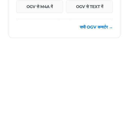
OGV से M4A में
OGV से TEXT में
सभी OGV कन्वर्टर →