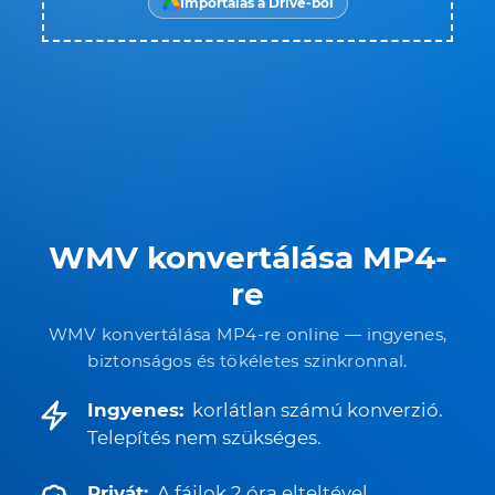
Importálás a Drive-ból
WMV konvertálása MP4-
re
WMV konvertálása MP4-re online — ingyenes,
biztonságos és tökéletes szinkronnal.
Ingyenes:
korlátlan számú konverzió.
Telepítés nem szükséges.
Privát:
A fájlok 2 óra elteltével