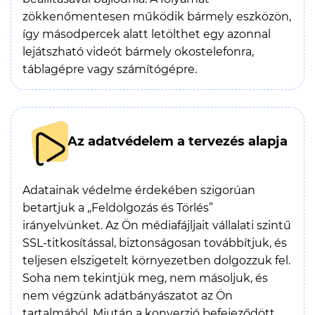
zökkenőmentesen működik bármely eszközön,
így másodpercek alatt letölthet egy azonnal
lejátszható videót bármely okostelefonra,
táblagépre vagy számítógépre.
Az adatvédelem a tervezés alapja
Adatainak védelme érdekében szigorúan
betartjuk a „Feldolgozás és Törlés”
irányelvünket. Az Ön médiafájljait vállalati szintű
SSL-titkosítással, biztonságosan továbbítjuk, és
teljesen elszigetelt környezetben dolgozzuk fel.
Soha nem tekintjük meg, nem másoljuk, és
nem végzünk adatbányászatot az Ön
tartalmából. Miután a konverzió befejeződött,