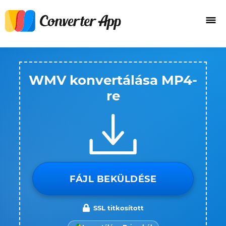
WMV konvertálása MP4-
re
FÁJL BEKÜLDÉSE
SSL titkosított