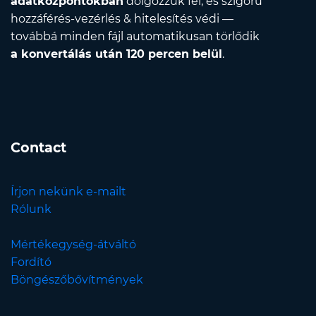
adatközpontokban
dolgozzuk fel, és szigorú
hozzáférés-vezérlés & hitelesítés védi —
továbbá minden fájl automatikusan törlődik
a konvertálás után 120 percen belül
.
Contact
Írjon nekünk e-mailt
Rólunk
Mértékegység-átváltó
Fordító
Böngészőbővítmények