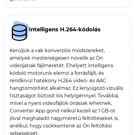
Intelligens H.264-kódolás
Kerüljük a vak konverziós módszereket,
amelyek mesterségesen növelik az Ön
videójának fájlméretét. Ehelyett intelligens
kódoló motorunk elemzi a forrásfájlt, és
rendkívül hatékony H.264 videó- és AAC
hangtömörítést alkalmaz. Ez lenyűgöző vizuális
tisztaságot biztosít kis helyigénnyel. Továbbá,
mivel a nyers videofájlok óriásiak lehetnek,
Converter App gond nélkül kezeli az 1 GB-ot
jóval meghaladó nagyméretű feltöltéseket is,
anélkül, hogy csökkentené az Ön feltöltési
sebességét.