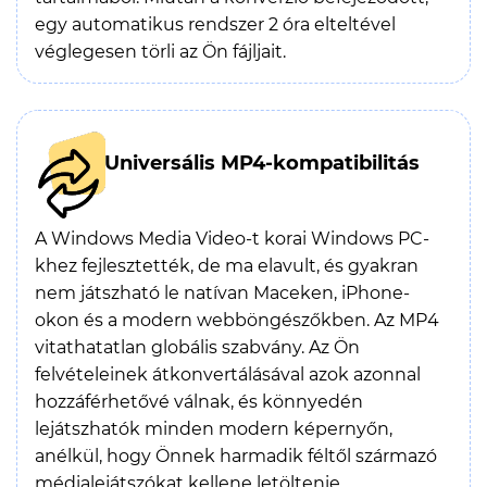
egy automatikus rendszer 2 óra elteltével
véglegesen törli az Ön fájljait.
Universális MP4-kompatibilitás
A Windows Media Video-t korai Windows PC-
khez fejlesztették, de ma elavult, és gyakran
nem játszható le natívan Maceken, iPhone-
okon és a modern webböngészőkben. Az MP4
vitathatatlan globális szabvány. Az Ön
felvételeinek átkonvertálásával azok azonnal
hozzáférhetővé válnak, és könnyedén
lejátszhatók minden modern képernyőn,
anélkül, hogy Önnek harmadik féltől származó
médialejátszókat kellene letöltenie.