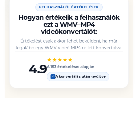
FELHASZNÁLÓI ÉRTÉKELÉSEK
Hogyan értékelik a felhasználók
ezt a WMV–MP4
videókonvertálót:
Értékelést csak akkor lehet beküldeni, ha már
legalább egy WMV videó MP4 re lett konvertálva.
★★★★★
4.9
A 153 értékelései alapján
A konvertálás után gyűjtve
✓