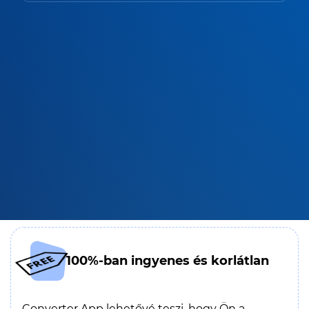
100%-ban ingyenes és korlátlan
Converter App lehetővé teszi, hogy Ön a