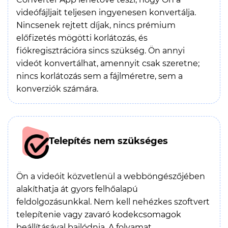
videófájljait teljesen ingyenesen konvertálja.
Nincsenek rejtett díjak, nincs prémium
előfizetés mögötti korlátozás, és
fiókregisztrációra sincs szükség. Ön annyi
videót konvertálhat, amennyit csak szeretne;
nincs korlátozás sem a fájlméretre, sem a
konverziók számára.
Telepítés nem szükséges
Ön a videóit közvetlenül a webböngészőjében
alakíthatja át gyors felhőalapú
feldolgozásunkkal. Nem kell nehézkes szoftvert
telepítenie vagy zavaró kodekcsomagok
beállításával bajlódnia. A folyamat