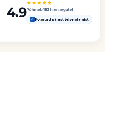
★★★★★
4.9
Põhineb 153 hinnangutel
Kogutud pärast teisendamist
✓