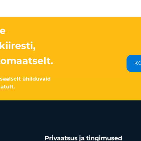
e
iiresti,
utomaatselt.
K
saalselt ühilduvaid
atult.
Privaatsus ja tingimused