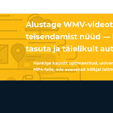
Alustage WMV-videot
teisendamist nüüd — k
tasuta ja täielikult a
Hankige kaunilt optimeeritud, univer
MP4-faile, mis avanevad kõikjal laitm