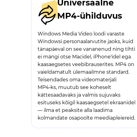
Universaalne
MP4-ühilduvus
Windows Media Video loodi varaste
Windowsi personaalarvutite jaoks, kuid
tänapäeval on see vananenud ning tihti
ei mängi otse Macidel, iPhone'idel ega
kaasaegsetes veebibrauserites. MP4 on
vaieldamatult ülemaailmne standard.
Teisendades oma videomaterjali
MP4‑ks, muutub see koheselt
kättesaadavaks ja valmis sujuvaks
esituseks kõigil kaasaegsetel ekraanidel
— ilma et peaksite alla laadima
kolmandate osapoolte meediapleiereid.