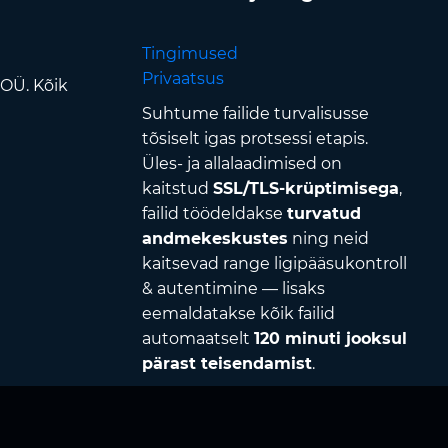
Tingimused
Privaatsus
 OÜ. Kõik
Suhtume failide turvalisusse
tõsiselt igas protsessi etapis.
Üles- ja allalaadimised on
kaitstud
SSL/TLS-krüptimisega
,
failid töödeldakse
turvatud
andmekeskustes
ning neid
kaitsevad range ligipääsukontroll
& autentimine — lisaks
eemaldatakse kõik failid
automaatselt
120 minuti jooksul
pärast teisendamist
.