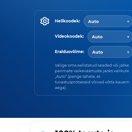
Helikoodek:
Videokoodek:
Eraldusvõime:
Valige oma eelistatud seaded või jätke
parimate vaikeväärtuste jaoks valikule
„Auto” (pange tähele, et
tuvastusprotsessid võivad võtta kauem
aega).