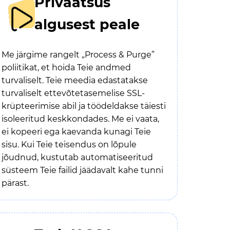
Privaatsus
algusest peale
Me järgime rangelt „Process & Purge”
poliitikat, et hoida Teie andmed
turvaliselt. Teie meedia edastatakse
turvaliselt ettevõtetasemelise SSL-
krüpteerimise abil ja töödeldakse täiesti
isoleeritud keskkondades. Me ei vaata,
ei kopeeri ega kaevanda kunagi Teie
sisu. Kui Teie teisendus on lõpule
jõudnud, kustutab automatiseeritud
süsteem Teie failid jäädavalt kahe tunni
pärast.