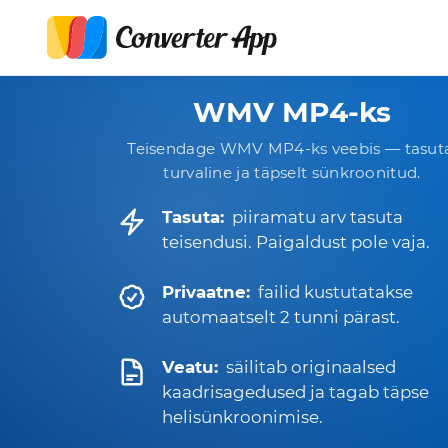
WMV MP4-ks
Teisendage WMV MP4-ks veebis — tasut
turvaline ja täpselt sünkroonitud.
Tasuta:
piiramatu arv tasuta
teisendusi. Paigaldust pole vaja.
Privaatne:
failid kustutatakse
automaatselt 2 tunni pärast.
Veatu:
säilitab originaalsed
kaadrisagedused ja tagab täpse
helisünkroonimise.