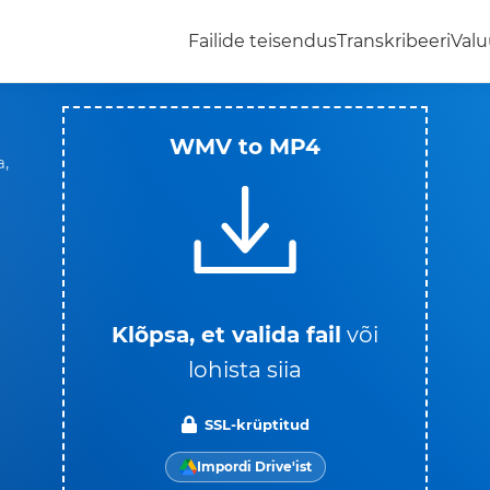
Failide teisendus
Transkribeeri
Valu
WMV to MP4
a,
Klõpsa, et valida fail
või
lohista siia
SSL-krüptitud
Impordi Drive'ist