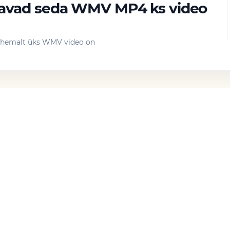
davad seda WMV MP4 ks video
vähemalt üks WMV video on