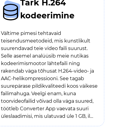
Tark H.264
kodeerimine
Vältime pimesi tehtavaid
teisendusmeetodeid, mis kunstlikult
suurendavad teie video faili suurust.
Selle asemel analüüsib meie nutikas
kodeerimismootor lähtefaili ning
rakendab väga tõhusat H.264-video- ja
AAC-helikompressiooni. See tagab
suurepärase pildikvaliteedi koos väikese
failimahuga. Veelgi enam, kuna
toorvideofailid võivad olla väga suured,
töötleb Converter App vaevata suuri
üleslaadimisi, mis ulatuvad üle 1 GB, ilma
et see teie üleslaadimiskiirust piiraks.