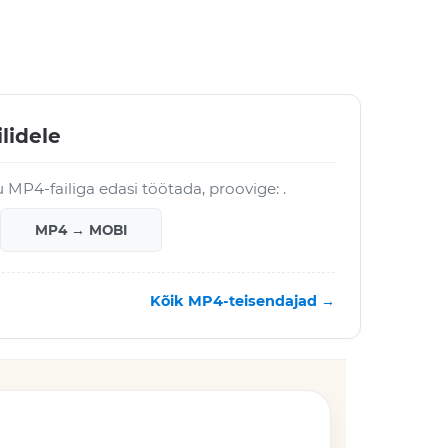
lidele
 MP4-failiga edasi töötada, proovige: .
MP4 → MOBI
Kõik MP4-teisendajad →