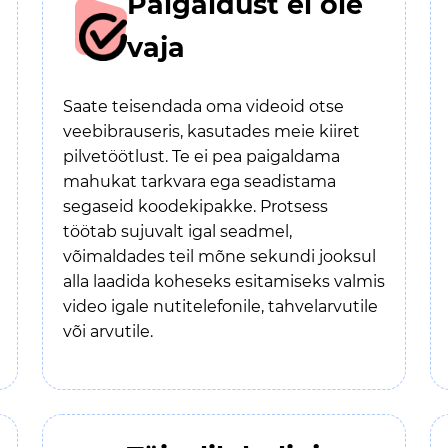
Paigaldust ei ole
vaja
Saate teisendada oma videoid otse
veebibrauseris, kasutades meie kiiret
pilvetöötlust. Te ei pea paigaldama
mahukat tarkvara ega seadistama
segaseid koodekipakke. Protsess
töötab sujuvalt igal seadmel,
võimaldades teil mõne sekundi jooksul
alla laadida koheseks esitamiseks valmis
video igale nutitelefonile, tahvelarvutile
või arvutile.