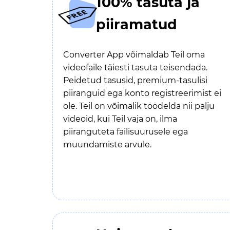
100% tasuta ja
piiramatud
Converter App võimaldab Teil oma
videofaile täiesti tasuta teisendada.
Peidetud tasusid, premium-tasulisi
piiranguid ega konto registreerimist ei
ole. Teil on võimalik töödelda nii palju
videoid, kui Teil vaja on, ilma
piiranguteta failisuurusele ega
muundamiste arvule.