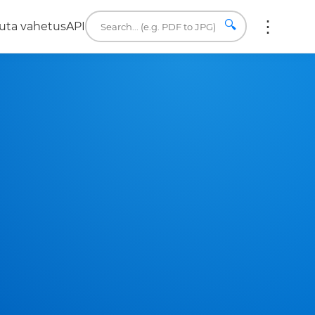
🔍
uta vahetus
API