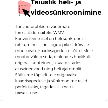
Täiuslik heli- ja
videosünkroonimine
Tuntud probleem vanemate
formaatide, näiteks WMV,
konverteerimisel on heli sünkroonist
nihkumine — heli liigub pildist kõrvale
muutuvate kaadrisageduste tõttu. Meie
mootor väldib seda, eraldades hoolikalt
originaalkonteineri ja kaardistades
alusvideovood ning heli ajatemplit.
Säilitame täpselt teie originaalse
kaadrisageduse ja sünkroonime rajad
perfektseks, tagades laitmatu
taasesituse.