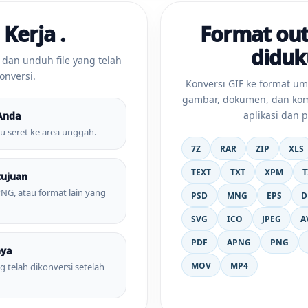
 Kerja .
Format ou
didu
 dan unduh file yang telah
onversi.
Konversi GIF ke format u
gambar, dokumen, dan komp
aplikasi dan 
Anda
tau seret ke area unggah.
7Z
RAR
ZIP
XLS
TEXT
TXT
XPM
T
tujuan
 PNG, atau format lain yang
PSD
MNG
EPS
D
SVG
ICO
JPEG
A
PDF
APNG
PNG
nya
MOV
MP4
g telah dikonversi setelah