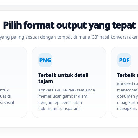
Pilih format output yang tepat
t yang paling sesuai dengan tempat di mana GIF hasil konversi aka
PNG
PDF
Terbaik untuk detail
Terbaik
tajam
Konversi G
untuk
Konversi GIF ke PNG saat Anda
menempatk
uas di
memerlukan gambar diam
dokumen y
i sosial,
dengan tepi bersih atau
dibagikan, 
dukungan transparansi.
diarsipkan.