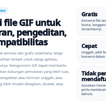
LINE
Gratis
 file GIF untuk
Konversi file se
kuota, langgana
an, pengeditan,
tersembunyi.
patibilitas
Cepat
Unggah, pilih f
uk animasi dan grafis sederhana, tetapi
konversi dalam 
ilihan terbaik untuk setiap aplikasi,
r kerja. Mengonversi GIF dapat membantu
kan dukungan pemutaran yang lebih luas,
Tidak per
mendaft
pengeditan atau formulir unggah, atau
 lebih mudah dibagikan, dicetak, atau
Gunakan Conver
perlu membuat 
dahulu.