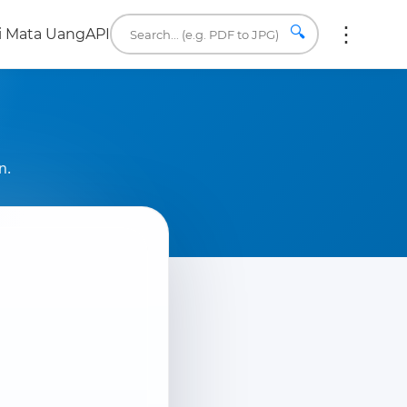
🔍
i Mata Uang
API
n.