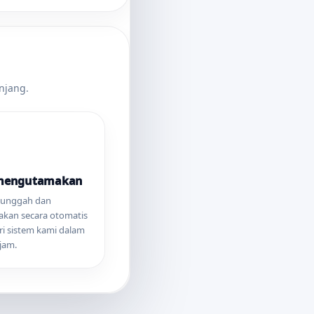
njang.
-mengutamakan
diunggah dan
 akan secara otomatis
ri sistem kami dalam
jam.