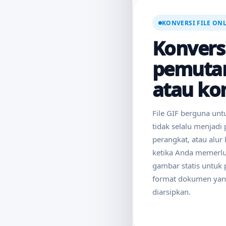
KONVERSI FILE ON
Konversi
pemutar
atau kom
File GIF berguna unt
tidak selalu menjadi p
perangkat, atau alu
ketika Anda memerlu
gambar statis untuk 
format dokumen yang
diarsipkan.