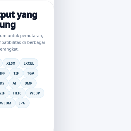
tput yang
kung
mum untuk pemutaran,
atibilitas di berbagai
perangkat.
XLSX
EXCEL
IFF
TIF
TGA
DS
AI
BMP
VIF
HEIC
WEBP
WEBM
JPG