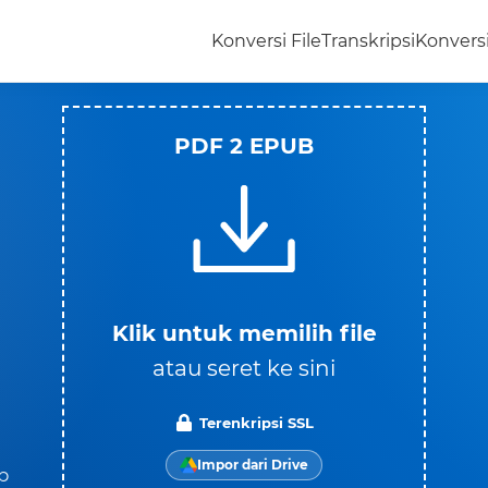
Konversi File
Transkripsi
Konvers
PDF 2 EPUB
Klik untuk memilih file
atau seret ke sini
Terenkripsi SSL
Impor dari Drive
p