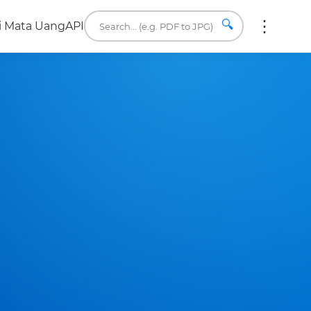
🔍
i Mata Uang
API