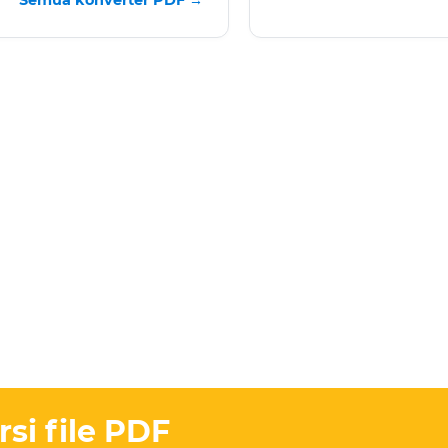
Semua konverter PDF →
i file PDF