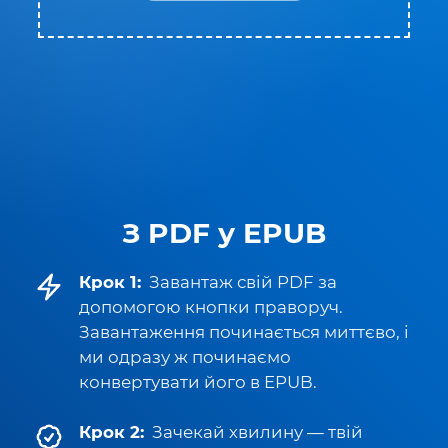
З PDF у EPUB
Крок 1:
Завантаж свій PDF за
допомогою кнопки праворуч.
Завантаження починається миттєво, і
ми одразу ж починаємо
конвертувати його в EPUB.
Крок 2:
Зачекай хвилину — твій