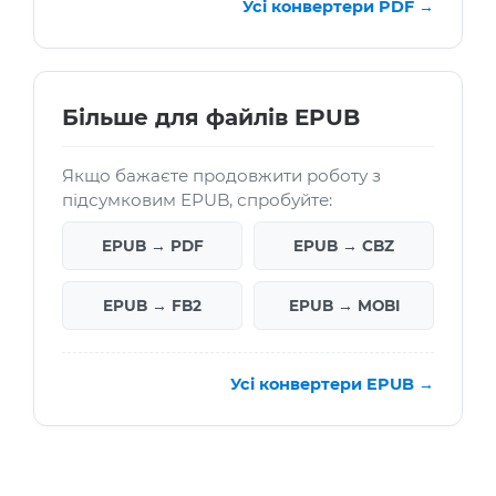
Усі конвертери PDF →
Більше для файлів EPUB
Якщо бажаєте продовжити роботу з
підсумковим EPUB, спробуйте:
EPUB → PDF
EPUB → CBZ
EPUB → FB2
EPUB → MOBI
Усі конвертери EPUB →