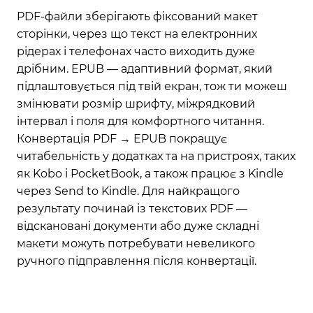
PDF-файли зберігають фіксований макет
сторінки, через що текст на електронних
рідерах і телефонах часто виходить дуже
дрібним. EPUB — адаптивний формат, який
підлаштовується під твій екран, тож ти можеш
змінювати розмір шрифту, міжрядковий
інтервал і поля для комфортного читання.
Конвертація PDF → EPUB покращує
читабельність у додатках та на пристроях, таких
як Kobo і PocketBook, а також працює з Kindle
через Send to Kindle. Для найкращого
результату починай із текстових PDF —
відскановані документи або дуже складні
макети можуть потребувати невеликого
ручного підправлення після конвертації.