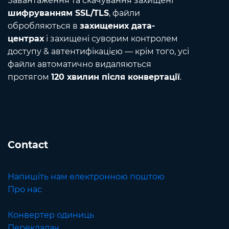
Завантаження та скачування захищені
шифруванням SSL/TLS
, файли
обробляються в
захищених дата-
центрах
і захищені суворим контролем
доступу & автентифікацією — крім того, усі
файли автоматично видаляються
протягом
120 хвилин після конвертації
.
Contact
Напишіть нам електронною поштою
Про нас
Конвертер одиниць
Перекладач