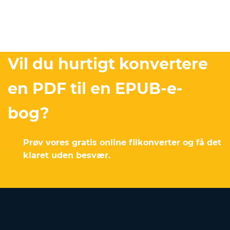
Vil du hurtigt konvertere
en PDF til en EPUB-e-
bog?
Prøv vores gratis online filkonverter og få det
klaret uden besvær.