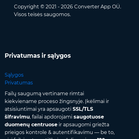
Copyright © 2021 - 2026 Converter App OÜ.
Visos teisės saugomos.
Privatumas ir sąlygos
Sąlygos
Privatumas
Failų saugumą vertiname rimtai
kiekviename proceso žingsnyje. Įkėlimai ir
atsisiuntimai yra apsaugoti
SSL/TLS
šifravimu
, failai apdorojami
saugotuose
duomenų centruose
ir apsaugomi griežta
prieigos kontrole & autentifikavimu — be to,