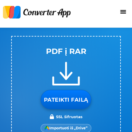
PDF į RAR
PATEIKTI FAILĄ
SSL šifruotas
Importuoti iš „Drive“