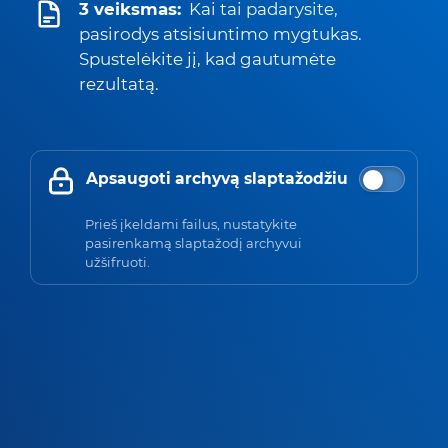
3 veiksmas:
Kai tai padarysite,
pasirodys atsisiuntimo mygtukas.
Spustelėkite jį, kad gautumėte
rezultatą.
Apsaugoti archyvą slaptažodžiu
Prieš įkeldami failus, nustatykite
pasirenkamą slaptažodį archyvui
užšifruoti.