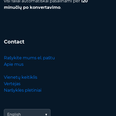
visi failai automatiškai pašalinami per
120
minučių po konvertavimo
.
Contact
Rašykite mums el. paštu
Apie mus
Vienetų keitiklis
Vertėjas
Naršyklės plėtiniai
English