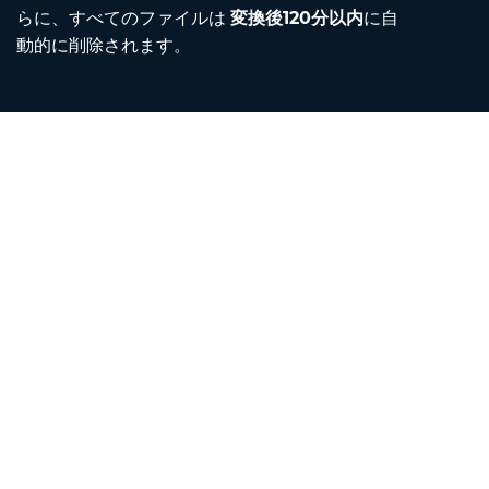
らに、すべてのファイルは
変換後120分以内
に自
動的に削除されます。
Contact
メールしてください
当社について
単位変換ツール
翻訳ツール。
ブラウザ拡張機能