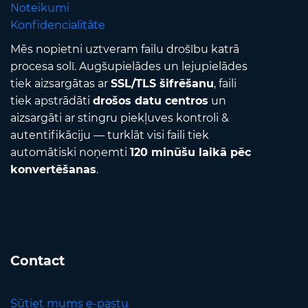
Noteikumi
Konfidencialitāte
Mēs nopietni uztveram failu drošību katrā
procesa solī. Augšupielādes un lejupielādes
tiek aizsargātas ar
SSL/TLS šifrēšanu
, faili
tiek apstrādāti
drošos datu centros
un
aizsargāti ar stingru piekļuves kontroli &
autentifikāciju — turklāt visi faili tiek
automātiski noņemti
120 minūšu laikā pēc
konvertēšanas
.
Contact
Sūtiet mums e-pastu