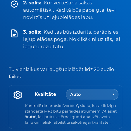
2. solis:
Konvertēšana sākas
automātiski. Kad tā būs pabeigta, tevi
novirzīs uz lejupielādes lapu.
3. solis:
Kad tas būs izdarīts, parādīsies
lejupielādes poga. Noklikšķini uz tās, lai
iegūtu rezultātu.
Tu vienlaikus vari augšupielādēt līdz 20 audio
failus.
Kvalitāte
Auto
▾
Kontrolē dinamisko Vorbis Q skalu, kas ir līdzīga
standarta MP3 bitu pārraides ātrumiem. Atlasiet
'Auto'
, lai ļautu sistēmai gudri analizēt avota
failu un lieliski atbilst tā sākotnējai kvalitātei.