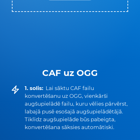
CAF uz OGG
1. solis:
Lai sāktu CAF failu
konvertēšanu uz OGG, vienkārši
augšupielādē failu, kuru vēlies pārvērst,
labajā pusē esošajā augšupielādētājā.
Tiklīdz augšupielāde būs pabeigta,
konvertēšana sāksies automātiski.