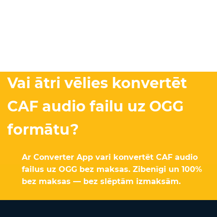
Vai ātri vēlies konvertēt
CAF audio failu uz OGG
formātu?
Ar Converter App vari konvertēt CAF audio
failus uz OGG bez maksas. Zibenīgi un 100%
bez maksas — bez slēptām izmaksām.