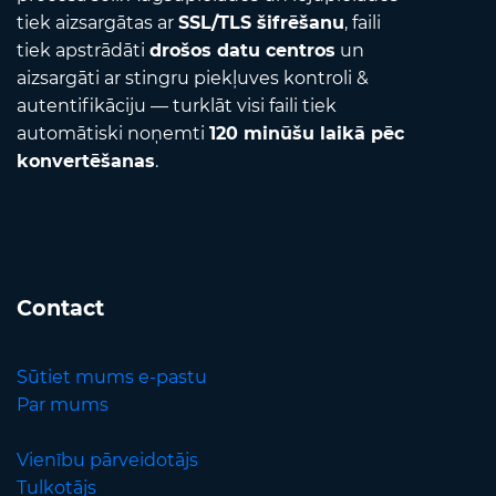
tiek aizsargātas ar
SSL/TLS šifrēšanu
, faili
tiek apstrādāti
drošos datu centros
un
aizsargāti ar stingru piekļuves kontroli &
autentifikāciju — turklāt visi faili tiek
automātiski noņemti
120 minūšu laikā pēc
konvertēšanas
.
Contact
Sūtiet mums e-pastu
Par mums
Vienību pārveidotājs
Tulkotājs