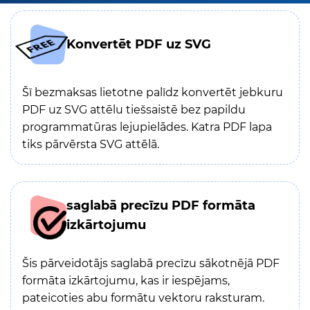
Konvertēt PDF uz SVG
Šī bezmaksas lietotne palīdz konvertēt jebkuru
PDF uz SVG attēlu tiešsaistē bez papildu
programmatūras lejupielādes. Katra PDF lapa
tiks pārvērsta SVG attēlā.
saglabā precīzu PDF formāta
izkārtojumu
Šis pārveidotājs saglabā precīzu sākotnējā PDF
formāta izkārtojumu, kas ir iespējams,
pateicoties abu formātu vektoru raksturam.