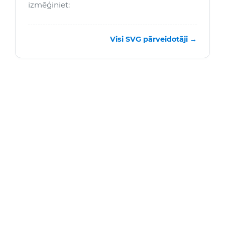
izmēģiniet:
Visi SVG pārveidotāji →