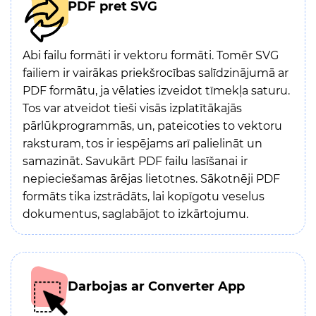
PDF pret SVG
Abi failu formāti ir vektoru formāti. Tomēr SVG
failiem ir vairākas priekšrocības salīdzinājumā ar
PDF formātu, ja vēlaties izveidot tīmekļa saturu.
Tos var atveidot tieši visās izplatītākajās
pārlūkprogrammās, un, pateicoties to vektoru
raksturam, tos ir iespējams arī palielināt un
samazināt. Savukārt PDF failu lasīšanai ir
nepieciešamas ārējas lietotnes. Sākotnēji PDF
formāts tika izstrādāts, lai kopīgotu veselus
dokumentus, saglabājot to izkārtojumu.
Darbojas ar Converter App