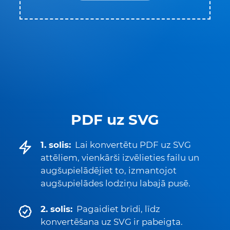
PDF uz SVG
1. solis:
Lai konvertētu PDF uz SVG
attēliem, vienkārši izvēlieties failu un
augšupielādējiet to, izmantojot
augšupielādes lodziņu labajā pusē.
2. solis:
Pagaidiet brīdi, līdz
konvertēšana uz SVG ir pabeigta.