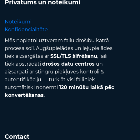
Privātums un noteikumi
Noteikumi
Konfidencialitāte
Mēs nopietni uztveram failu drošību katrā
procesa solī. Augšupielādes un lejupielādes
tiek aizsargātas ar
SSL/TLS šifrēšanu
, faili
tiek apstrādāti
drošos datu centros
un
aizsargāti ar stingru piekļuves kontroli &
autentifikāciju — turklāt visi faili tiek
automātiski noņemti
120 minūšu laikā pēc
konvertēšanas
.
Contact