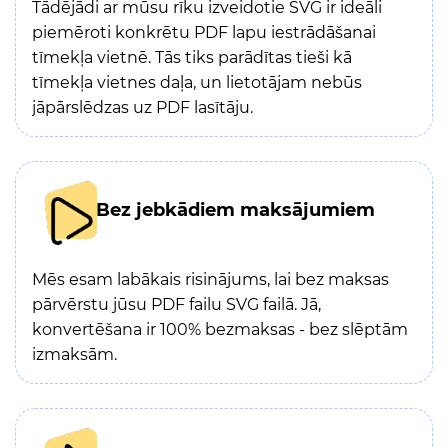
Tādējādi ar mūsu rīku izveidotie SVG ir ideāli
piemēroti konkrētu PDF lapu iestrādāšanai
tīmekļa vietnē. Tās tiks parādītas tieši kā
tīmekļa vietnes daļa, un lietotājam nebūs
jāpārslēdzas uz PDF lasītāju.
Bez jebkādiem maksājumiem
Mēs esam labākais risinājums, lai bez maksas
pārvērstu jūsu PDF failu SVG failā. Jā,
konvertēšana ir 100% bezmaksas - bez slēptām
izmaksām.