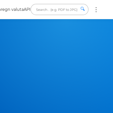
🔍
regn valuta
API