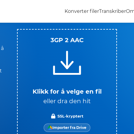
Konverter filer
Transkriber
Om
3GP 2 AAC
 å
t
Klikk for å velge en fil
eller dra den hit
SSL-kryptert
Importer fra Drive