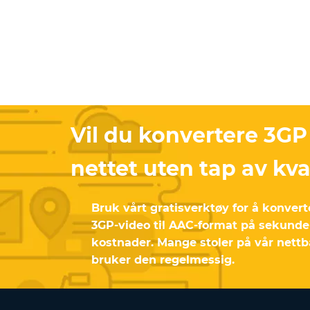
Vil du konvertere 3GP
nettet uten tap av kva
Bruk vårt gratisverktøy for å konver
3GP-video til AAC-format på sekunder
kostnader. Mange stoler på vår nettb
bruker den regelmessig.