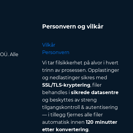
Personvern og vilkår
Vilkår
Personvern
OÜ. Alle
Vi tar filsikkerhet på alvor i hvert
trinn av prosessen. Opplastinger
og nedlastinger sikres med
SSL/TLS-kryptering
, filer
behandles i
sikrede datasentre
og beskyttes av streng
tilgangskontroll & autentisering
— i tillegg fjernes alle filer
automatisk innen
120 minutter
etter konvertering
.