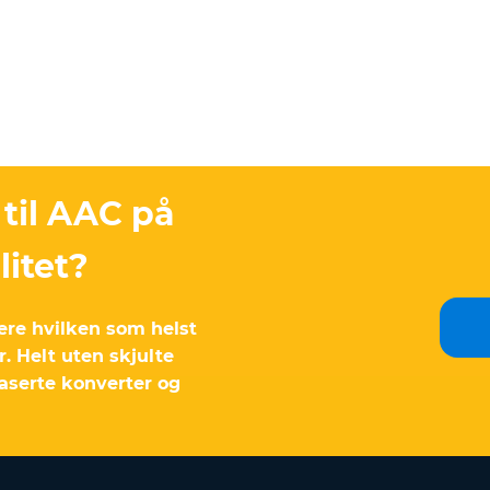
 til AAC på
litet?
tere hvilken som helst
. Helt uten skjulte
aserte konverter og