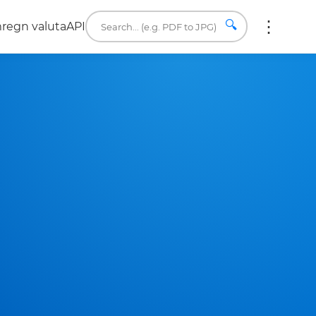
🔍
regn valuta
API