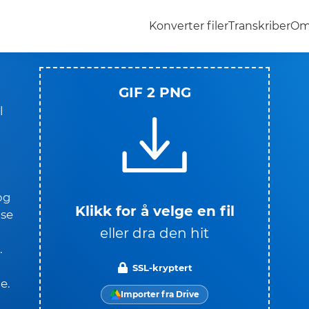
Konverter filer
Transkriber
Om
GIF 2 PNG
l
og
Klikk for å velge en fil
lse
eller dra den hit
.
SSL-kryptert
e.
Importer fra Drive