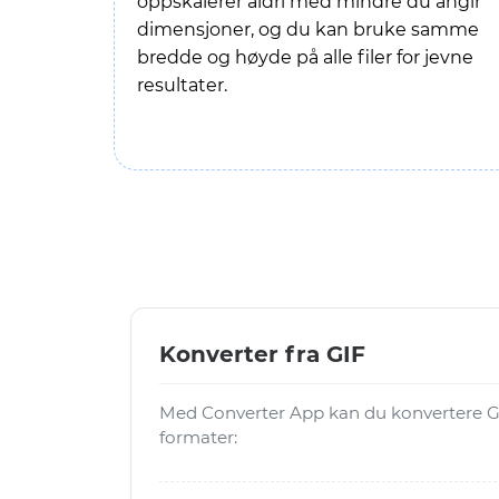
oppskalerer aldri med mindre du angir
dimensjoner, og du kan bruke samme
bredde og høyde på alle filer for jevne
resultater.
Konverter fra GIF
Med Converter App kan du konvertere GI
formater: