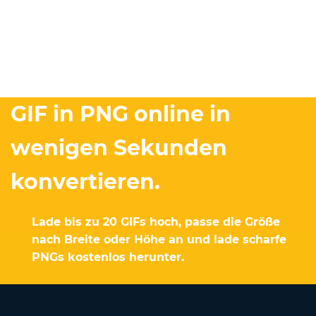
GIF in PNG online in
wenigen Sekunden
konvertieren.
Lade bis zu 20 GIFs hoch, passe die Größe
nach Breite oder Höhe an und lade scharfe
PNGs kostenlos herunter.