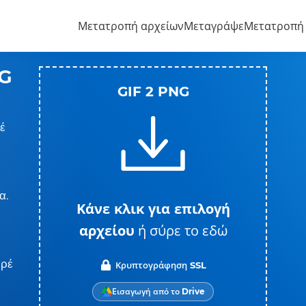
Μετατροπή αρχείων
Μεταγράψε
Μετατροπή
NG
GIF 2 PNG
έ
α.
Κάνε κλικ για επιλογή
αρχείου
ή σύρε το εδώ
αρέ
Κρυπτογράφηση SSL
Εισαγωγή από το Drive