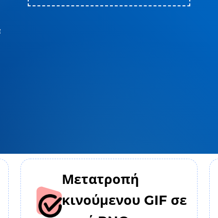
α
Μετατροπή
κινούμενου GIF σε