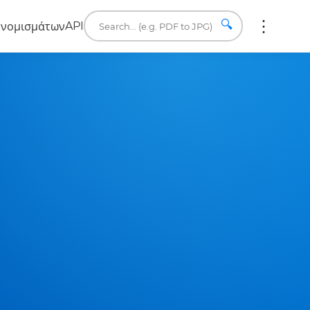
🔍
API
 νομισμάτων