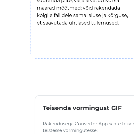
suurenda pilte, välja arvatud kui sa
määrad mõõtmed; võid rakendada
kõigile failidele sama laiuse ja kõrguse,
et saavutada ühtlased tulemused.
Teisenda vormingust GIF
Rakendusega Converter App saate teisen
teistesse vormingutesse: