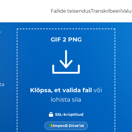
Failide teisendus
Transkribeeri
Valu
r
GIF 2 PNG
ta
Klõpsa, et valida fail
või
lohista siia
SSL-krüptitud
Impordi Drive'ist