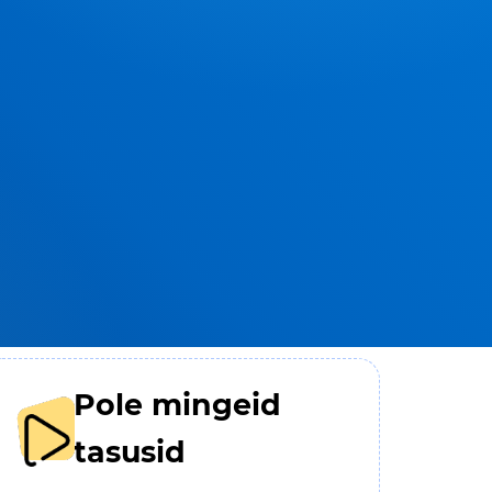
Pole mingeid
tasusid