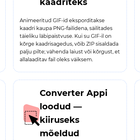
kaadriteks
Animeeritud GIF-id eksporditakse
kaadri kaupa PNG-failidena, säilitades
täieliku läbipaistvuse. Kui su GIF-il on
kõrge kaadrisagedus, võib ZIP sisaldada
palju pilte; vähenda laiust või kõrgust, et
allalaaditav fail oleks väiksem.
Converter Appi
loodud —
kiiruseks
mõeldud