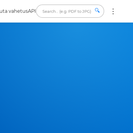
🔍
uta vahetus
API