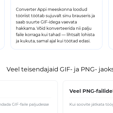
Converter Appi meeskonna loodud
tööriist töötab sujuvalt sinu brauseris ja
saab suurte GIF-idega vaevata
hakkama. Võid konverteerida nii palju
faile korraga kui tahad — lihtsalt lohista
ja kukuta, samal ajal kui töötad edasi.
Veel teisendajaid GIF- ja PNG- jaok
Veel PNG-failide
dada GIF-faile paljudesse
Kui soovite jätkata tö