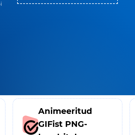
i
Animeeritud
GIFist PNG-