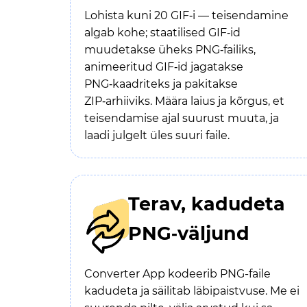
Lohista kuni 20 GIF‑i — teisendamine
algab kohe; staatilised GIF‑id
muudetakse üheks PNG‑failiks,
animeeritud GIF‑id jagatakse
PNG‑kaadriteks ja pakitakse
ZIP‑arhiiviks. Määra laius ja kõrgus, et
teisendamise ajal suurust muuta, ja
laadi julgelt üles suuri faile.
Terav, kadudeta
PNG‑väljund
Converter App kodeerib PNG-faile
kadudeta ja säilitab läbipaistvuse. Me ei