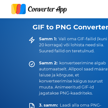
GIF to PNG Converte
Samm 1:
Vali oma GIF-failid (kuni
20 korraga) või lohista need siia.
Suured failid on teretulnud.
Samm 2:
konverteerimine algab
automaatselt. Allpool saad määra
laiuse ja kõrguse, et
konverteerimise käigus suurust
muuta. Animeeritud GIF-id
jagatakse PNG-kaadriteks.
3. samm:
Laadi alla oma PNG-