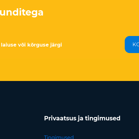
kunditega
K
laiuse või kõrguse järgi
Privaatsus ja tingimused
Tingimused