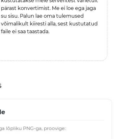
kustutatakse meie serveritest vahetult
pärast konvertimist. Me ei loe ega jaga
su sisu. Palun lae oma tulemused
võimalikult kiiresti alla, sest kustutatud
faile ei saa taastada.
s
le
öga lõpliku PNG-ga, proovige: