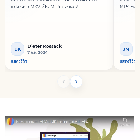
แปลงจาก MKV เป็น MP4 ขอบคุณ!
MP4 ขอบค
Dieter Kossack
J
DK
JM
7 ก.พ. 2024
7 
แสดงรีวิว
แสดงรีวิว