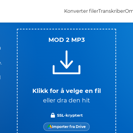
Konverter filer
Transkriber
Om
MOD 2 MP3
u
.
l
Klikk for å velge en fil
eller dra den hit
SSL-kryptert
Importer fra Drive