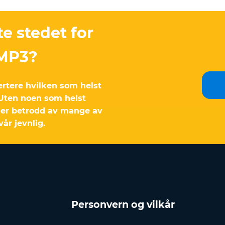
te stedet for
 MP3?
ertere hvilken som helst
 Uten noen som helst
r er betrodd av mange av
år jevnlig.
Personvern og vilkår