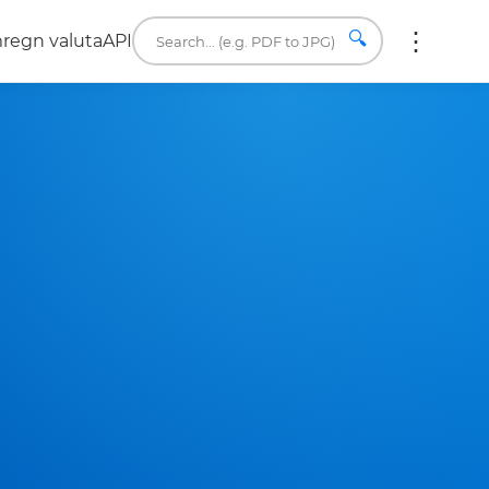
🔍
regn valuta
API