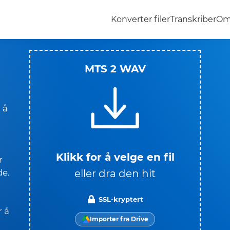
Konverter filer
Transkriber
Om
MTS 2 WAV
 å
Klikk for å velge en fil
r
eller dra den hit
de.
SSL-kryptert
r å
Importer fra Drive