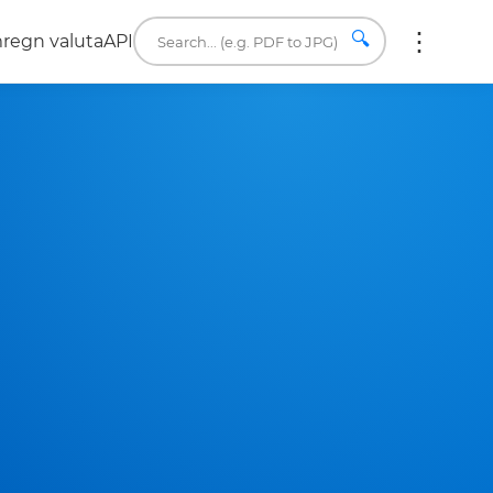
🔍
regn valuta
API