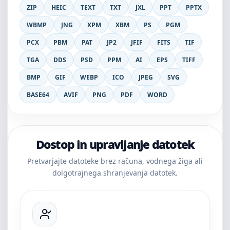
ZIP
HEIC
TEXT
TXT
JXL
PPT
PPTX
WBMP
JNG
XPM
XBM
PS
PGM
PCX
PBM
PAT
JP2
JFIF
FITS
TIF
TGA
DDS
PSD
PPM
AI
EPS
TIFF
BMP
GIF
WEBP
ICO
JPEG
SVG
BASE64
AVIF
PNG
PDF
WORD
Dostop in upravljanje datotek
Pretvarjajte datoteke brez računa, vodnega žiga ali
dolgotrajnega shranjevanja datotek.