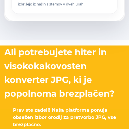
izbrišejo iz naših sistemov v dveh urah.
Ali potrebujete hiter in
visokokakovosten
konverter JPG, ki je
popolnoma brezplačen?
Prav ste zadeli! Naša platforma ponuja
obsežen izbor orodij za pretvorbo JPG, vse
brezplačno.