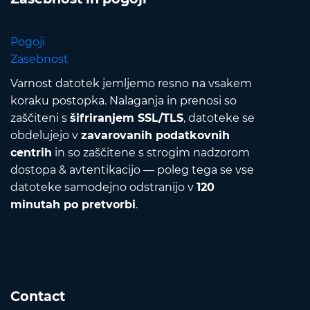
Pogoji
Zasebnost
Varnost datotek jemljemo resno na vsakem
koraku postopka. Nalaganja in prenosi so
zaščiteni s
šifriranjem SSL/TLS
, datoteke se
obdelujejo v
zavarovanih podatkovnih
centrih
in so zaščitene s strogim nadzorom
dostopa & avtentikacijo — poleg tega se vse
datoteke samodejno odstranijo v
120
minutah po pretvorbi
.
Contact