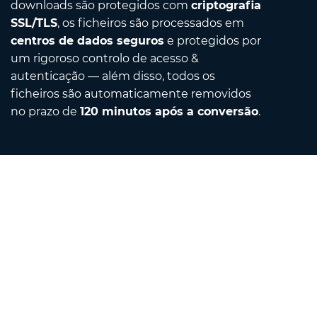
downloads são protegidos com
criptografia
SSL/TLS
, os ficheiros são processados em
centros de dados seguros
e protegidos por
um rigoroso controlo de acesso &
autenticação — além disso, todos os
ficheiros são automaticamente removidos
no prazo de
120 minutos após a conversão
.
Contact
Envie-nos um e-mail
Sobre nós
Conversor de Unidades