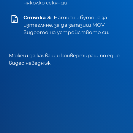
няколко секунди.
Стъпка 3:
Натисни бутона за
изтегляне, за да запазиш MOV
видеото на устройството си.
Можеш да качваш и конвертираш по едно
видео наведнъж.