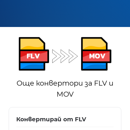
Още конвертори за FLV и
MOV
Конвертирай от FLV