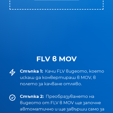
FLV в MOV
Стъпка 1:
Качи FLV видеото, което
искаш да конвертираш в MOV, в
полето за качване отляво.
Стъпка 2:
Преобразуването на
видеото от FLV в MOV ще започне
автоматично и ще завърши само за