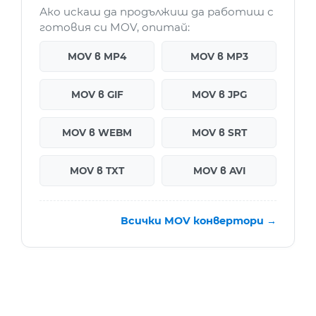
Ако искаш да продължиш да работиш с
готовия си MOV, опитай:
MOV в MP4
MOV в MP3
MOV в GIF
MOV в JPG
MOV в WEBM
MOV в SRT
MOV в TXT
MOV в AVI
Всички MOV конвертори →