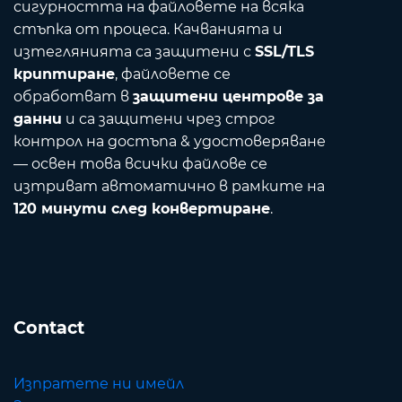
сигурността на файловете на всяка
стъпка от процеса. Качванията и
изтеглянията са защитени с
SSL/TLS
криптиране
, файловете се
обработват в
защитени центрове за
данни
и са защитени чрез строг
контрол на достъпа & удостоверяване
— освен това всички файлове се
изтриват автоматично в рамките на
120 минути след конвертиране
.
Contact
Изпратете ни имейл