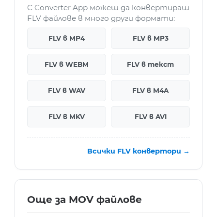
С Converter App можеш да конвертираш
FLV файлове в много други формати:
FLV в MP4
FLV в MP3
FLV в WEBM
FLV в текст
FLV в WAV
FLV в M4A
FLV в MKV
FLV в AVI
Всички FLV конвертори →
Още за MOV файлове