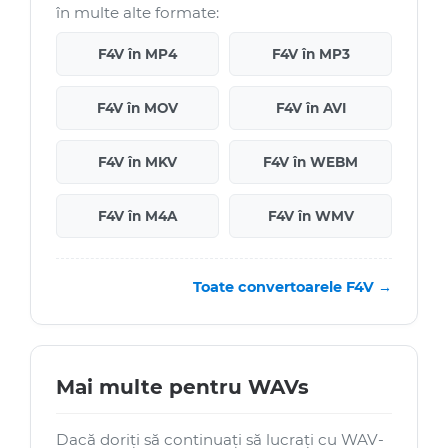
în multe alte formate:
F4V în MP4
F4V în MP3
F4V în MOV
F4V în AVI
F4V în MKV
F4V în WEBM
F4V în M4A
F4V în WMV
Toate convertoarele F4V →
Mai multe pentru WAVs
Dacă doriți să continuați să lucrați cu WAV-