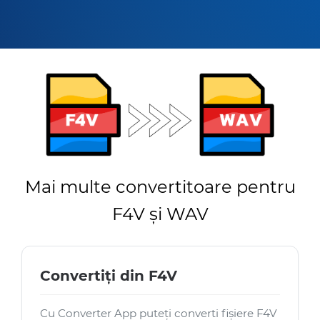
Mai multe convertitoare pentru
F4V și WAV
Convertiți din F4V
Cu Converter App puteți converti fișiere F4V