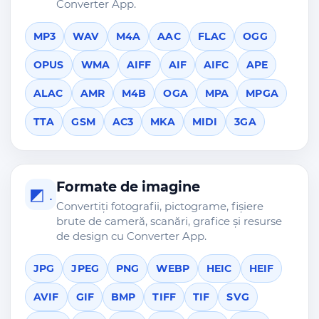
Converter App.
MP3
WAV
M4A
AAC
FLAC
OGG
OPUS
WMA
AIFF
AIF
AIFC
APE
ALAC
AMR
M4B
OGA
MPA
MPGA
TTA
GSM
AC3
MKA
MIDI
3GA
Formate de imagine
◩ .
Convertiți fotografii, pictograme, fișiere
brute de cameră, scanări, grafice și resurse
de design cu Converter App.
JPG
JPEG
PNG
WEBP
HEIC
HEIF
AVIF
GIF
BMP
TIFF
TIF
SVG