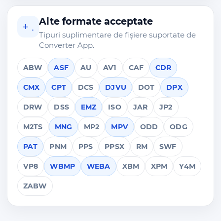
Alte formate acceptate
+ .
Tipuri suplimentare de fișiere suportate de
Converter App.
ABW
ASF
AU
AV1
CAF
CDR
CMX
CPT
DCS
DJVU
DOT
DPX
DRW
DSS
EMZ
ISO
JAR
JP2
M2TS
MNG
MP2
MPV
ODD
ODG
PAT
PNM
PPS
PPSX
RM
SWF
VP8
WBMP
WEBA
XBM
XPM
Y4M
ZABW