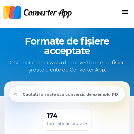
Formate de fișiere
acceptate
Descoperă gama vastă de convertizoare de fișiere
și date oferite de Converter App.
⌕
174
formate acceptate