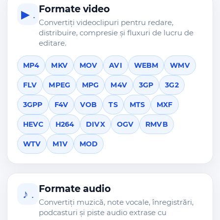
Formate video
▶ .
Convertiți videoclipuri pentru redare,
distribuire, compresie și fluxuri de lucru de
editare.
MP4
MKV
MOV
AVI
WEBM
WMV
FLV
MPEG
MPG
M4V
3GP
3G2
3GPP
F4V
VOB
TS
MTS
MXF
HEVC
H264
DIVX
OGV
RMVB
WTV
M1V
MOD
Formate audio
♪ .
Convertiți muzică, note vocale, înregistrări,
podcasturi și piste audio extrase cu