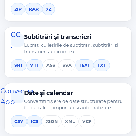
ZIP
RAR
7Z
CC
Subtitrări și transcrieri
.
Lucrați cu ieșirile de subtitrări, subtitrări și
transcrieri audio în text.
SRT
VTT
ASS
SSA
TEXT
TXT
Converter
Date și calendar
App
Convertiți fișiere de date structurate pentru
foi de calcul, importuri și automatizare.
CSV
ICS
JSON
XML
VCF