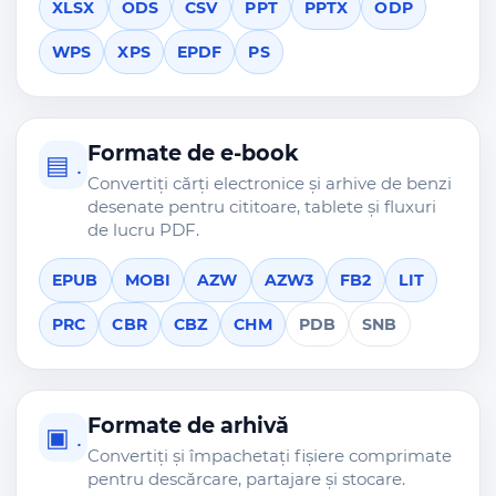
XLSX
ODS
CSV
PPT
PPTX
ODP
WPS
XPS
EPDF
PS
Formate de e-book
▤ .
Convertiți cărți electronice și arhive de benzi
desenate pentru cititoare, tablete și fluxuri
de lucru PDF.
EPUB
MOBI
AZW
AZW3
FB2
LIT
PRC
CBR
CBZ
CHM
PDB
SNB
Formate de arhivă
▣ .
Convertiți și împachetați fișiere comprimate
pentru descărcare, partajare și stocare.