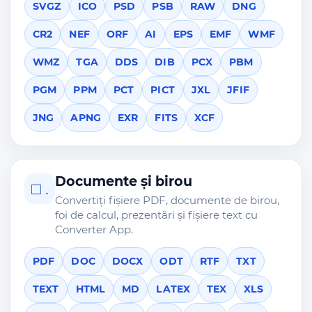
SVGZ
ICO
PSD
PSB
RAW
DNG
CR2
NEF
ORF
AI
EPS
EMF
WMF
WMZ
TGA
DDS
DIB
PCX
PBM
PGM
PPM
PCT
PICT
JXL
JFIF
JNG
APNG
EXR
FITS
XCF
Documente și birou
□ .
Convertiți fișiere PDF, documente de birou,
foi de calcul, prezentări și fișiere text cu
Converter App.
PDF
DOC
DOCX
ODT
RTF
TXT
TEXT
HTML
MD
LATEX
TEX
XLS