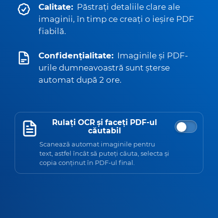
Calitate:
Păstrați detaliile clare ale
imaginii, în timp ce creați o ieșire PDF
fiabilă.
Confidențialitate:
Imaginile și PDF-
urile dumneavoastră sunt șterse
automat după 2 ore.
Rulați OCR și faceți PDF-ul
căutabil
Scanează automat imaginile pentru
text, astfel încât să puteți căuta, selecta și
copia conținut în PDF-ul final.