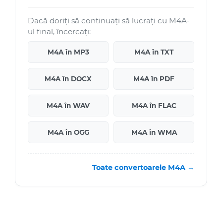
Dacă doriți să continuați să lucrați cu M4A-
ul final, încercați:
M4A în MP3
M4A în TXT
M4A în DOCX
M4A în PDF
M4A în WAV
M4A în FLAC
M4A în OGG
M4A în WMA
Toate convertoarele M4A →