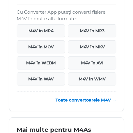
Cu Converter App puteți converti fișiere
M4V în multe alte formate:
M4V în MP4
M4V în MP3
M4V în MOV
M4V în MKV
M4V în WEBM
M4V în AVI
M4V în WAV
M4V în WMV
Toate convertoarele M4V →
Mai multe pentru M4As