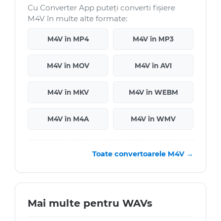
Cu Converter App puteți converti fișiere
M4V în multe alte formate:
M4V în MP4
M4V în MP3
M4V în MOV
M4V în AVI
M4V în MKV
M4V în WEBM
M4V în M4A
M4V în WMV
Toate convertoarele M4V →
Mai multe pentru WAVs