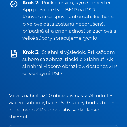
Krok 2:
Počkaj chvíľu, kým Converter
App prevedie tvoj BMP na PSD.
Konverzia sa spustí automaticky. Tvoje
pixelové dáta zostanú neporušené,
prípadná alfa priehľadnosť sa zachová a
veľké súbory spracujeme rýchlo.
Krok 3:
Stiahni si výsledok. Pri každom
súbore sa zobrazí tlačidlo Stiahnuť. Ak
si nahral viacero obrázkov, dostaneš ZIP
so všetkými PSD.
Môžeš nahrať až 20 obrázkov naraz. Ak odošleš
viacero súborov, tvoje PSD súbory budú zbalené
do jedného ZIP súboru, aby sa dali ľahko
stiahnuť.