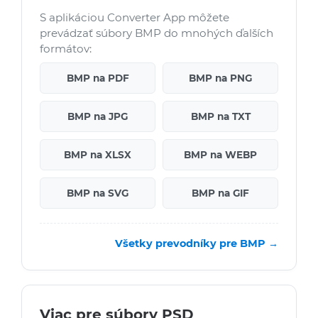
S aplikáciou Converter App môžete
prevádzať súbory BMP do mnohých ďalších
formátov:
BMP na PDF
BMP na PNG
BMP na JPG
BMP na TXT
BMP na XLSX
BMP na WEBP
BMP na SVG
BMP na GIF
Všetky prevodníky pre BMP →
Viac pre súbory PSD