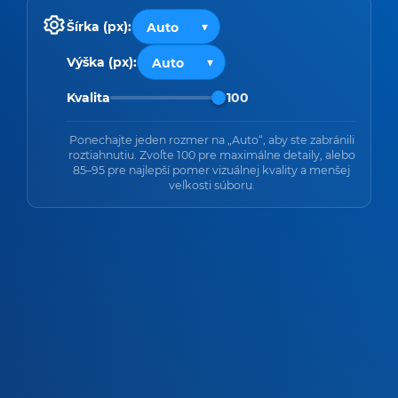
Šírka (px):
Výška (px):
Kvalita
100
Ponechajte jeden rozmer na „Auto“, aby ste zabránili
roztiahnutiu. Zvoľte 100 pre maximálne detaily, alebo
85–95 pre najlepší pomer vizuálnej kvality a menšej
veľkosti súboru.