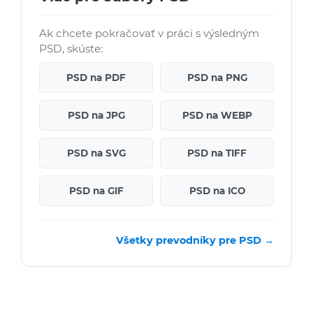
Ak chcete pokračovať v práci s výsledným
PSD, skúste:
PSD na PDF
PSD na PNG
PSD na JPG
PSD na WEBP
PSD na SVG
PSD na TIFF
PSD na GIF
PSD na ICO
Všetky prevodníky pre PSD →