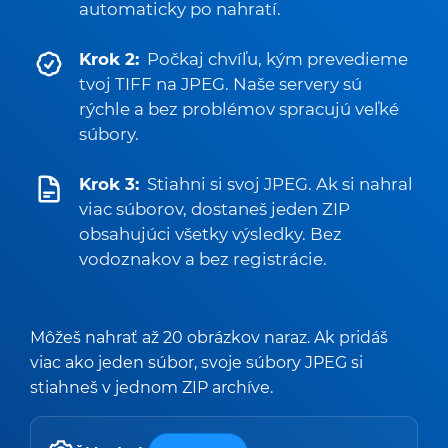
automaticky po nahratí.
Krok 2:
Počkaj chvíľu, kým prevedieme
tvoj TIFF na JPEG. Naše servery sú
rýchle a bez problémov spracujú veľké
súbory.
Krok 3:
Stiahni si svoj JPEG. Ak si nahral
viac súborov, dostaneš jeden ZIP
obsahujúci všetky výsledky. Bez
vodoznakov a bez registrácie.
Môžeš nahrať až 20 obrázkov naraz. Ak pridáš
viac ako jeden súbor, svoje súbory JPEG si
stiahneš v jednom ZIP archíve.