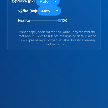
Šírka (px):
Výška (px):
Kvalita
100
Ponechajte jeden rozmer na „Auto“, aby ste zabránili
roztiahnutiu. Zvoľte 100 pre maximálne detaily, alebo
85–95 pre najlepší pomer vizuálnej kvality a menšej
veľkosti súboru.